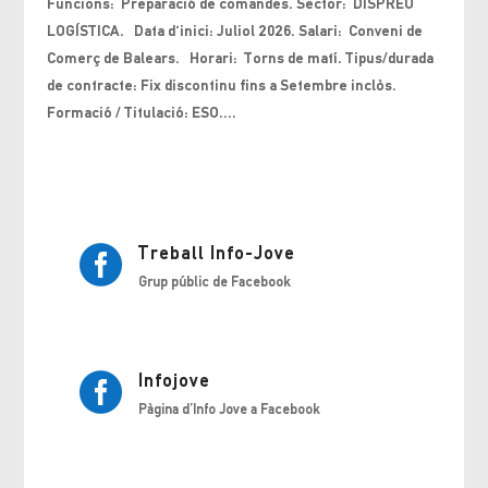
Funcions: Preparació de comandes. Sector: DISPREU
LOGÍSTICA. Data d'inici: Juliol 2026. Salari: Conveni de
Comerç de Balears. Horari: Torns de matí. Tipus/durada
de contracte: Fix discontinu fins a Setembre inclòs.
Formació / Titulació: ESO....
Treball Info-Jove

Grup públic de Facebook
Infojove

Pàgina d’Info Jove a Facebook