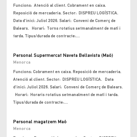
Funcions: Atenció al client. Cobrament en caixa.
Reposició de mercaderia. Sector: DISPREU LOGÍSTICA.
Data d'inici: Juliol 2026. Salari: Conveni de Comerç de
Balears. Horari: Torns rotatius setmanalment de matí i
tarda. Tipus/durada de contracte:...
Personal Supermercat Naveta Bellavista (Maó)
Menorca
Funcions: Cobrament en caixa. Reposició de mercaderia.
Atenció al client. Sector: DISPREU LOGÍSTICA. Data
d'inici: Juliol 2026. Salari: Conveni de Comerç de Balears.
Horari: Horaris rotatius setmanalment de matí i tarda.
Tipus/durada de contracte:...
Personal magatzem Maó
Menorca